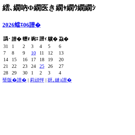
繧､繝吶Φ繝医き繝ｬ繝ｳ繝繝ｼ
2026蟷ｴ06譛�
譌･
轣ｫ
豌ｴ
譛ｨ
譛�
驥�
蝨�
31
1
2
3
4
5
6
7
8
9
10
11
12
13
14
15
16
17
18
19
20
21
22
23
24
25
26
27
28
29
30
1
2
3
4
蜑阪�譛�
|
莉頑怦
|
谺｡縺ｮ譛�