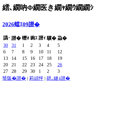
繧､繝吶Φ繝医き繝ｬ繝ｳ繝繝ｼ
2026蟷ｴ09譛�
譌･
轣ｫ
豌ｴ
譛ｨ
譛�
驥�
蝨�
30
31
1
2
3
4
5
6
7
8
9
10
11
12
13
14
15
16
17
18
19
20
21
22
23
24
25
26
27
28
29
30
1
2
3
蜑阪�譛�
|
莉頑怦
|
谺｡縺ｮ譛�