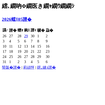
繧､繝吶Φ繝医き繝ｬ繝ｳ繝繝ｼ
2026蟷ｴ05譛�
譌･
轣ｫ
豌ｴ
譛ｨ
譛�
驥�
蝨�
26
27
28
29
30
1
2
3
4
5
6
7
8
9
10
11
12
13
14
15
16
17
18
19
20
21
22
23
24
25
26
27
28
29
30
31
1
2
3
4
5
6
蜑阪�譛�
|
莉頑怦
|
谺｡縺ｮ譛�