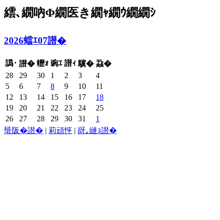
繧､繝吶Φ繝医き繝ｬ繝ｳ繝繝ｼ
2026蟷ｴ07譛�
譌･
轣ｫ
豌ｴ
譛ｨ
譛�
驥�
蝨�
28
29
30
1
2
3
4
5
6
7
8
9
10
11
12
13
14
15
16
17
18
19
20
21
22
23
24
25
26
27
28
29
30
31
1
蜑阪�譛�
|
莉頑怦
|
谺｡縺ｮ譛�