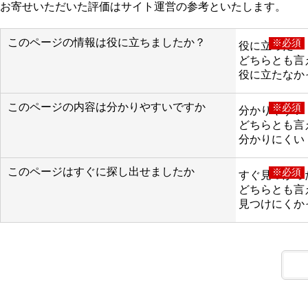
お寄せいただいた評価はサイト運営の参考といたします。
このページの情報は役に立ちましたか？
※必須
役に立った
どちらとも言
役に立たなか
このページの内容は分かりやすいですか
※必須
分かりやすい
どちらとも言
分かりにくい
このページはすぐに探し出せましたか
※必須
すぐ見つかっ
どちらとも言
見つけにくか