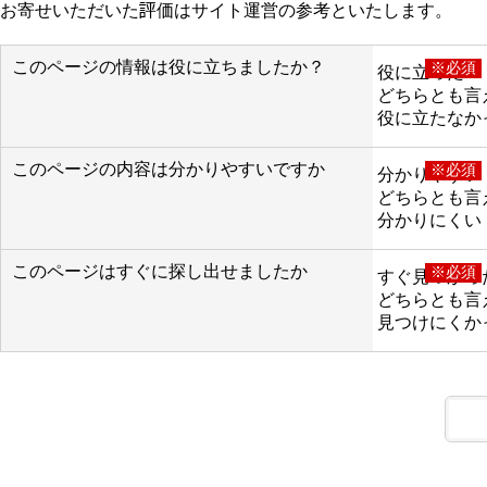
お寄せいただいた評価はサイト運営の参考といたします。
このページの情報は役に立ちましたか？
※必須
役に立った
どちらとも言
役に立たなか
このページの内容は分かりやすいですか
※必須
分かりやすい
どちらとも言
分かりにくい
このページはすぐに探し出せましたか
※必須
すぐ見つかっ
どちらとも言
見つけにくか