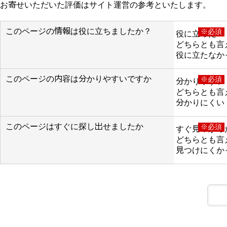
お寄せいただいた評価はサイト運営の参考といたします。
このページの情報は役に立ちましたか？
※必須
役に立った
どちらとも言
役に立たなか
このページの内容は分かりやすいですか
※必須
分かりやすい
どちらとも言
分かりにくい
このページはすぐに探し出せましたか
※必須
すぐ見つかっ
どちらとも言
見つけにくか