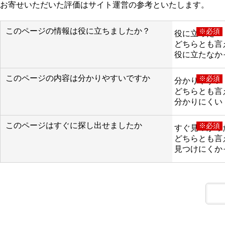
お寄せいただいた評価はサイト運営の参考といたします。
このページの情報は役に立ちましたか？
※必須
役に立った
どちらとも言
役に立たなか
このページの内容は分かりやすいですか
※必須
分かりやすい
どちらとも言
分かりにくい
このページはすぐに探し出せましたか
※必須
すぐ見つかっ
どちらとも言
見つけにくか