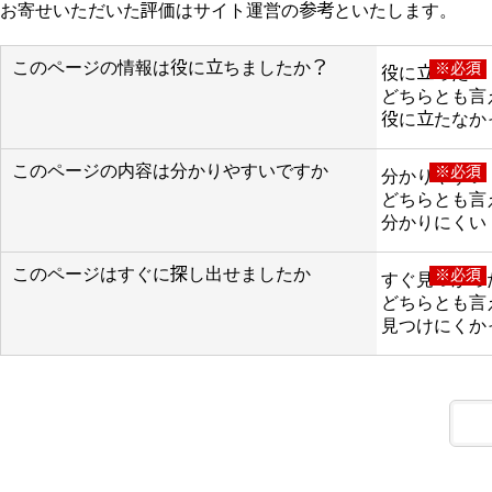
お寄せいただいた評価はサイト運営の参考といたします。
このページの情報は役に立ちましたか？
※必須
役に立った
どちらとも言
役に立たなか
このページの内容は分かりやすいですか
※必須
分かりやすい
どちらとも言
分かりにくい
このページはすぐに探し出せましたか
※必須
すぐ見つかっ
どちらとも言
見つけにくか