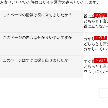
お寄せいただいた評価はサイト運営の参考といたします。
このページの情報は役に立ちましたか？
※必須
役に立った
どちらとも言
役に立たなか
このページの内容は分かりやすいですか
※必須
分かりやすい
どちらとも言
分かりにくい
このページはすぐに探し出せましたか
※必須
すぐ見つかっ
どちらとも言
見つけにくか