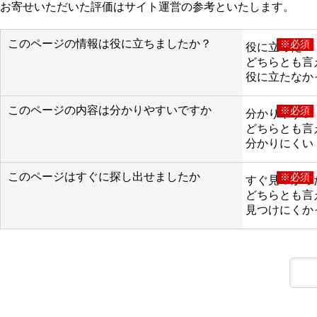
お寄せいただいた評価はサイト運営の参考といたします。
このページの情報は役に立ちましたか？
※必須
役に立った
どちらとも言
役に立たなか
このページの内容は分かりやすいですか
※必須
分かりやすい
どちらとも言
分かりにくい
このページはすぐに探し出せましたか
※必須
すぐ見つかっ
どちらとも言
見つけにくか