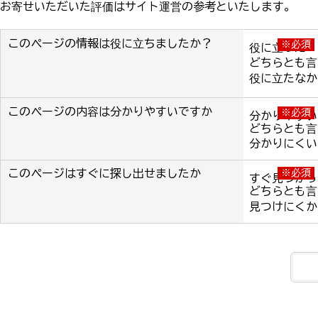
お寄せいただいた評価はサイト運営の参考といたします。
このページの情報は役に立ちましたか？
※必須
役に立った
どちらとも言
役に立たなか
このページの内容は分かりやすいですか
※必須
分かりやすい
どちらとも言
分かりにくい
このページはすぐに探し出せましたか
※必須
すぐ見つかっ
どちらとも言
見つけにくか