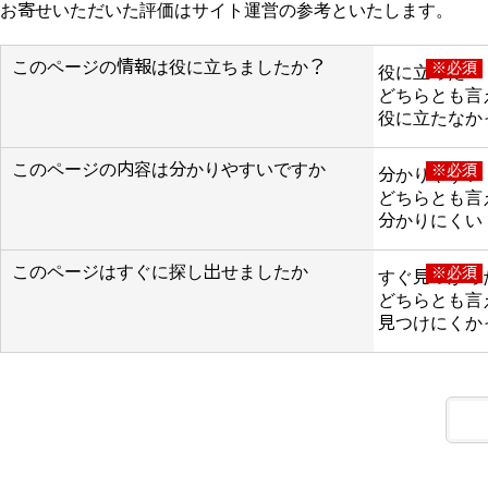
お寄せいただいた評価はサイト運営の参考といたします。
このページの情報は役に立ちましたか？
※必須
役に立った
どちらとも言
役に立たなか
このページの内容は分かりやすいですか
※必須
分かりやすい
どちらとも言
分かりにくい
このページはすぐに探し出せましたか
※必須
すぐ見つかっ
どちらとも言
見つけにくか