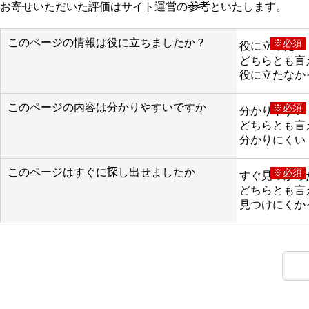
お寄せいただいた評価はサイト運営の参考といたします。
このページの情報は役に立ちましたか？
※必須
役に立った
どちらとも言
役に立たなか
このページの内容は分かりやすいですか
※必須
分かりやすい
どちらとも言
分かりにくい
このページはすぐに探し出せましたか
※必須
すぐ見つかっ
どちらとも言
見つけにくか