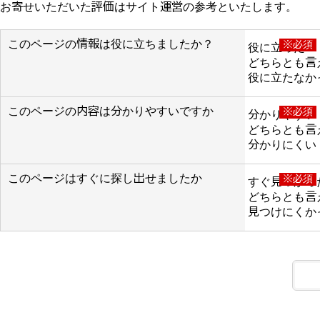
お寄せいただいた評価はサイト運営の参考といたします。
このページの情報は役に立ちましたか？
※必須
役に立った
どちらとも言
役に立たなか
このページの内容は分かりやすいですか
※必須
分かりやすい
どちらとも言
分かりにくい
このページはすぐに探し出せましたか
※必須
すぐ見つかっ
どちらとも言
見つけにくか