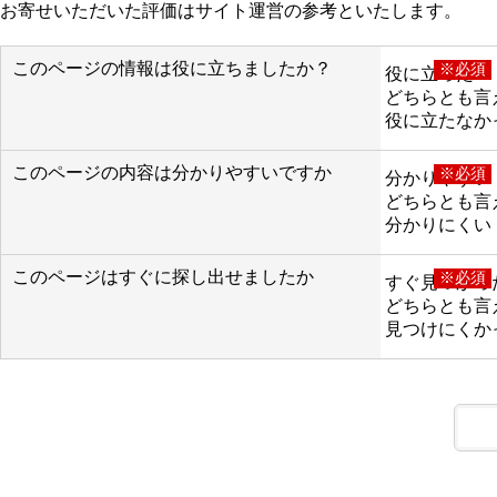
お寄せいただいた評価はサイト運営の参考といたします。
このページの情報は役に立ちましたか？
※必須
役に立った
どちらとも言
役に立たなか
このページの内容は分かりやすいですか
※必須
分かりやすい
どちらとも言
分かりにくい
このページはすぐに探し出せましたか
※必須
すぐ見つかっ
どちらとも言
見つけにくか