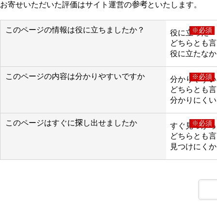
お寄せいただいた評価はサイト運営の参考といたします。
このページの情報は役に立ちましたか？
※必須
役に立った
どちらとも言
役に立たなか
このページの内容は分かりやすいですか
※必須
分かりやすい
どちらとも言
分かりにくい
このページはすぐに探し出せましたか
※必須
すぐ見つかっ
どちらとも言
見つけにくか