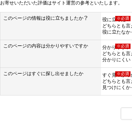
お寄せいただいた評価はサイト運営の参考といたします。
このページの情報は役に立ちましたか？
※必須
役に立った
どちらとも言
役に立たなか
このページの内容は分かりやすいですか
※必須
分かりやすい
どちらとも言
分かりにくい
このページはすぐに探し出せましたか
※必須
すぐ見つかっ
どちらとも言
見つけにくか