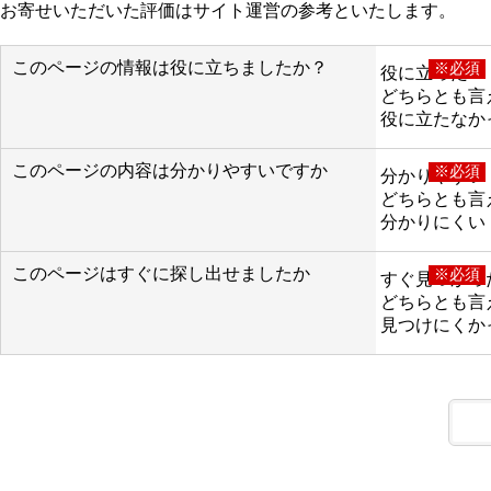
お寄せいただいた評価はサイト運営の参考といたします。
このページの情報は役に立ちましたか？
※必須
役に立った
どちらとも言
役に立たなか
このページの内容は分かりやすいですか
※必須
分かりやすい
どちらとも言
分かりにくい
このページはすぐに探し出せましたか
※必須
すぐ見つかっ
どちらとも言
見つけにくか