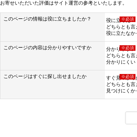
お寄せいただいた評価はサイト運営の参考といたします。
このページの情報は役に立ちましたか？
※必須
役に立った
どちらとも言
役に立たなか
このページの内容は分かりやすいですか
※必須
分かりやすい
どちらとも言
分かりにくい
このページはすぐに探し出せましたか
※必須
すぐ見つかっ
どちらとも言
見つけにくか