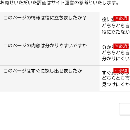
お寄せいただいた評価はサイト運営の参考といたします。
このページの情報は役に立ちましたか？
※必須
役に立った
どちらとも言
役に立たなか
このページの内容は分かりやすいですか
※必須
分かりやすい
どちらとも言
分かりにくい
このページはすぐに探し出せましたか
※必須
すぐ見つかっ
どちらとも言
見つけにくか