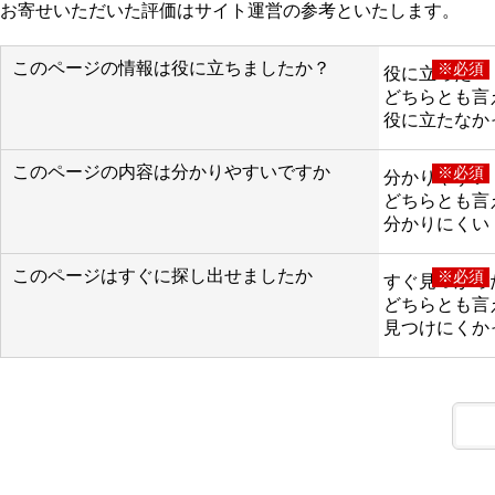
お寄せいただいた評価はサイト運営の参考といたします。
このページの情報は役に立ちましたか？
※必須
役に立った
どちらとも言
役に立たなか
このページの内容は分かりやすいですか
※必須
分かりやすい
どちらとも言
分かりにくい
このページはすぐに探し出せましたか
※必須
すぐ見つかっ
どちらとも言
見つけにくか