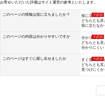
お寄せいただいた評価はサイト運営の参考といたします。
このページの情報は役に立ちましたか？
※必須
役に立った
どちらとも言
役に立たなか
このページの内容は分かりやすいですか
※必須
分かりやすい
どちらとも言
分かりにくい
このページはすぐに探し出せましたか
※必須
すぐ見つかっ
どちらとも言
見つけにくか