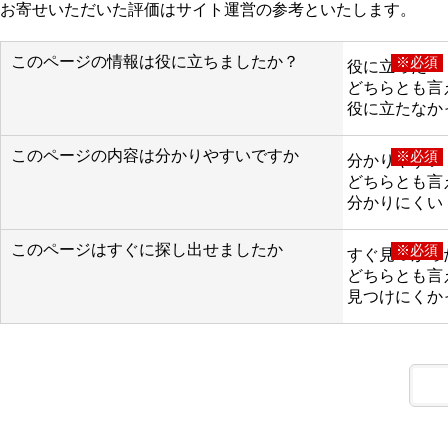
お寄せいただいた評価はサイト運営の参考といたします。
このページの情報は役に立ちましたか？
※必須
役に立った
どちらとも言
役に立たなか
このページの内容は分かりやすいですか
※必須
分かりやすい
どちらとも言
分かりにくい
このページはすぐに探し出せましたか
※必須
すぐ見つかっ
どちらとも言
見つけにくか