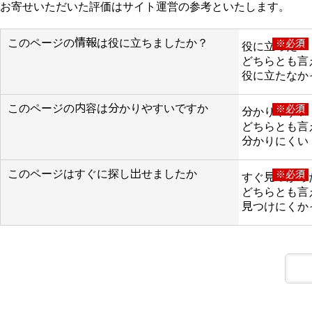
お寄せいただいた評価はサイト運営の参考といたします。
このページの情報は役に立ちましたか？
※必須
役に立った
どちらとも言
役に立たなか
このページの内容は分かりやすいですか
※必須
分かりやすい
どちらとも言
分かりにくい
このページはすぐに探し出せましたか
※必須
すぐ見つかっ
どちらとも言
見つけにくか