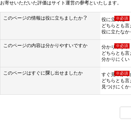
お寄せいただいた評価はサイト運営の参考といたします。
このページの情報は役に立ちましたか？
※必須
役に立った
どちらとも言
役に立たなか
このページの内容は分かりやすいですか
※必須
分かりやすい
どちらとも言
分かりにくい
このページはすぐに探し出せましたか
※必須
すぐ見つかっ
どちらとも言
見つけにくか