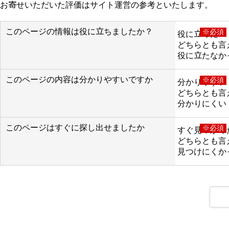
お寄せいただいた評価はサイト運営の参考といたします。
このページの情報は役に立ちましたか？
※必須
役に立った
どちらとも言
役に立たなか
このページの内容は分かりやすいですか
※必須
分かりやすい
どちらとも言
分かりにくい
このページはすぐに探し出せましたか
※必須
すぐ見つかっ
どちらとも言
見つけにくか