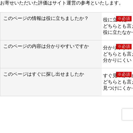
お寄せいただいた評価はサイト運営の参考といたします。
このページの情報は役に立ちましたか？
※必須
役に立った
どちらとも言
役に立たなか
このページの内容は分かりやすいですか
※必須
分かりやすい
どちらとも言
分かりにくい
このページはすぐに探し出せましたか
※必須
すぐ見つかっ
どちらとも言
見つけにくか