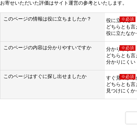
お寄せいただいた評価はサイト運営の参考といたします。
このページの情報は役に立ちましたか？
※必須
役に立った
どちらとも言
役に立たなか
このページの内容は分かりやすいですか
※必須
分かりやすい
どちらとも言
分かりにくい
このページはすぐに探し出せましたか
※必須
すぐ見つかっ
どちらとも言
見つけにくか