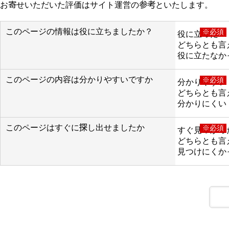
お寄せいただいた評価はサイト運営の参考といたします。
このページの情報は役に立ちましたか？
※必須
役に立った
どちらとも言
役に立たなか
このページの内容は分かりやすいですか
※必須
分かりやすい
どちらとも言
分かりにくい
このページはすぐに探し出せましたか
※必須
すぐ見つかっ
どちらとも言
見つけにくか