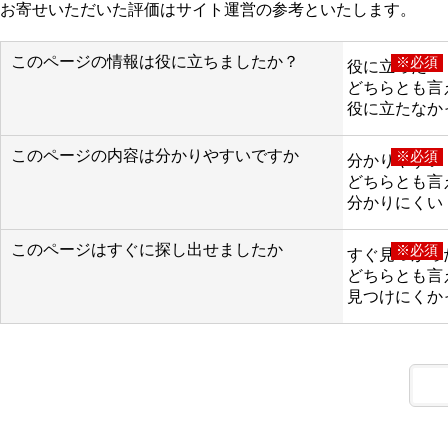
お寄せいただいた評価はサイト運営の参考といたします。
このページの情報は役に立ちましたか？
※必須
役に立った
どちらとも言
役に立たなか
このページの内容は分かりやすいですか
※必須
分かりやすい
どちらとも言
分かりにくい
このページはすぐに探し出せましたか
※必須
すぐ見つかっ
どちらとも言
見つけにくか