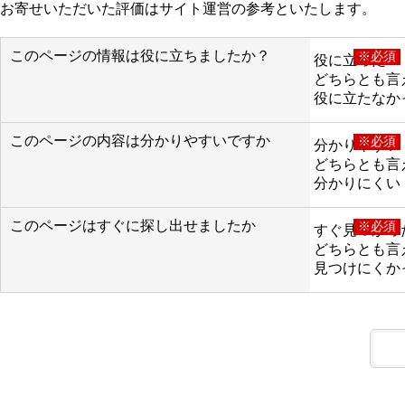
お寄せいただいた評価はサイト運営の参考といたします。
このページの情報は役に立ちましたか？
※必須
役に立った
どちらとも言
役に立たなか
このページの内容は分かりやすいですか
※必須
分かりやすい
どちらとも言
分かりにくい
このページはすぐに探し出せましたか
※必須
すぐ見つかっ
どちらとも言
見つけにくか