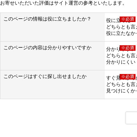
お寄せいただいた評価はサイト運営の参考といたします。
このページの情報は役に立ちましたか？
※必須
役に立った
どちらとも言
役に立たなか
このページの内容は分かりやすいですか
※必須
分かりやすい
どちらとも言
分かりにくい
このページはすぐに探し出せましたか
※必須
すぐ見つかっ
どちらとも言
見つけにくか