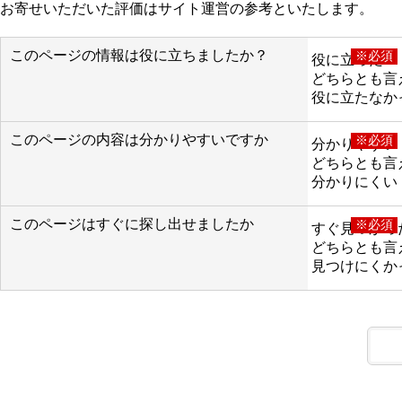
お寄せいただいた評価はサイト運営の参考といたします。
このページの情報は役に立ちましたか？
※必須
役に立った
どちらとも言
役に立たなか
このページの内容は分かりやすいですか
※必須
分かりやすい
どちらとも言
分かりにくい
このページはすぐに探し出せましたか
※必須
すぐ見つかっ
どちらとも言
見つけにくか