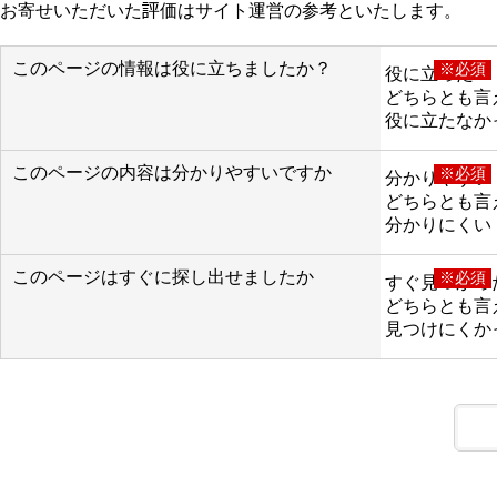
お寄せいただいた評価はサイト運営の参考といたします。
このページの情報は役に立ちましたか？
※必須
役に立った
どちらとも言
役に立たなか
このページの内容は分かりやすいですか
※必須
分かりやすい
どちらとも言
分かりにくい
このページはすぐに探し出せましたか
※必須
すぐ見つかっ
どちらとも言
見つけにくか