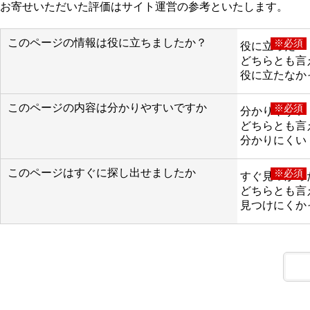
お寄せいただいた評価はサイト運営の参考といたします。
このページの情報は役に立ちましたか？
※必須
役に立った
どちらとも言
役に立たなか
このページの内容は分かりやすいですか
※必須
分かりやすい
どちらとも言
分かりにくい
このページはすぐに探し出せましたか
※必須
すぐ見つかっ
どちらとも言
見つけにくか