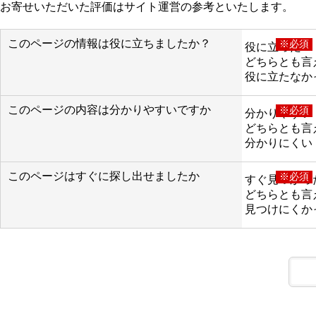
お寄せいただいた評価はサイト運営の参考といたします。
このページの情報は役に立ちましたか？
※必須
役に立った
どちらとも言
役に立たなか
このページの内容は分かりやすいですか
※必須
分かりやすい
どちらとも言
分かりにくい
このページはすぐに探し出せましたか
※必須
すぐ見つかっ
どちらとも言
見つけにくか