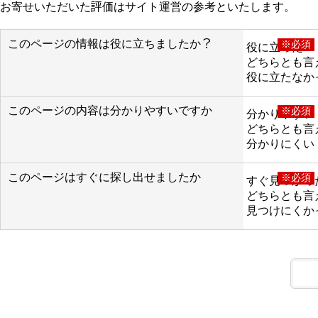
お寄せいただいた評価はサイト運営の参考といたします。
このページの情報は役に立ちましたか？
※必須
役に立った
どちらとも言
役に立たなか
このページの内容は分かりやすいですか
※必須
分かりやすい
どちらとも言
分かりにくい
このページはすぐに探し出せましたか
※必須
すぐ見つかっ
どちらとも言
見つけにくか