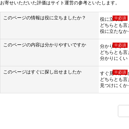
お寄せいただいた評価はサイト運営の参考といたします。
このページの情報は役に立ちましたか？
※必須
役に立った
どちらとも言
役に立たなか
このページの内容は分かりやすいですか
※必須
分かりやすい
どちらとも言
分かりにくい
このページはすぐに探し出せましたか
※必須
すぐ見つかっ
どちらとも言
見つけにくか