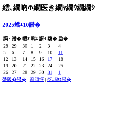
繧､繝吶Φ繝医き繝ｬ繝ｳ繝繝ｼ
2025蟷ｴ10譛�
譌･
轣ｫ
豌ｴ
譛ｨ
譛�
驥�
蝨�
28
29
30
1
2
3
4
5
6
7
8
9
10
11
12
13
14
15
16
17
18
19
20
21
22
23
24
25
26
27
28
29
30
31
1
蜑阪�譛�
|
莉頑怦
|
谺｡縺ｮ譛�