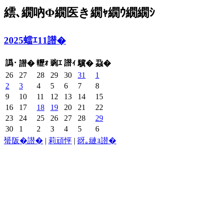
繧､繝吶Φ繝医き繝ｬ繝ｳ繝繝ｼ
2025蟷ｴ11譛�
譌･
轣ｫ
豌ｴ
譛ｨ
譛�
驥�
蝨�
26
27
28
29
30
31
1
2
3
4
5
6
7
8
9
10
11
12
13
14
15
16
17
18
19
20
21
22
23
24
25
26
27
28
29
30
1
2
3
4
5
6
蜑阪�譛�
|
莉頑怦
|
谺｡縺ｮ譛�