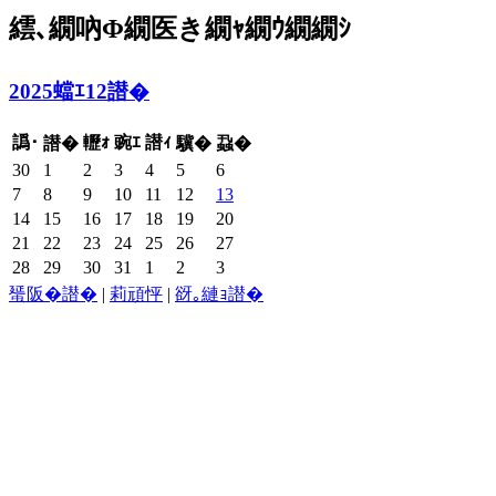
繧､繝吶Φ繝医き繝ｬ繝ｳ繝繝ｼ
2025蟷ｴ12譛�
譌･
轣ｫ
豌ｴ
譛ｨ
譛�
驥�
蝨�
30
1
2
3
4
5
6
7
8
9
10
11
12
13
14
15
16
17
18
19
20
21
22
23
24
25
26
27
28
29
30
31
1
2
3
蜑阪�譛�
|
莉頑怦
|
谺｡縺ｮ譛�