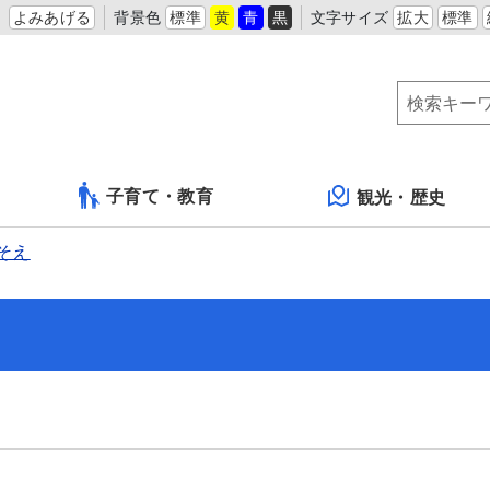
よみあげる
背景色
標準
黄
青
黒
文字サイズ
拡大
標準
子育て・教育
観光・歴史
そえ