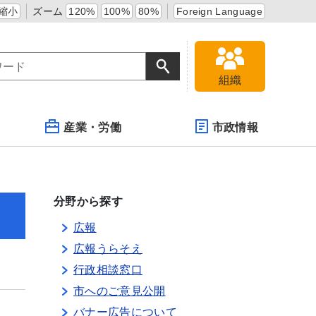
縮小
ズーム
120%
100%
80%
Foreign Language
組織
産業・労働
市政情報
分野から探す
広報
広報うらそえ
行政相談窓口
市へのご意見公開
バナー広告について