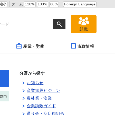
縮小
ズーム
120%
100%
80%
Foreign Language
組織
産業・労働
市政情報
分野から探す
お知らせ
産業振興ビジョン
tom
農林業・漁業
企業誘致ガイド
通り会・商店街組合