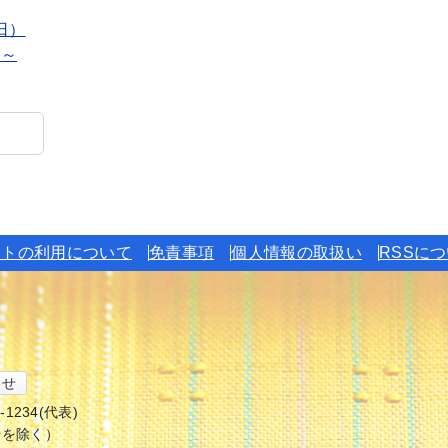
日）
り～
イトの利用について
免責事項
個人情報の取扱い
RSSに
わせ
6-1234(代表)
始を除く）