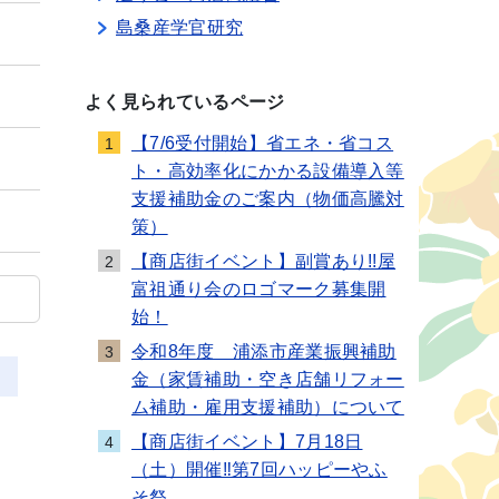
島桑産学官研究
よく見られているページ
【7/6受付開始】省エネ・省コス
1
ト・高効率化にかかる設備導入等
支援補助金のご案内（物価高騰対
策）
【商店街イベント】副賞あり!!屋
2
富祖通り会のロゴマーク募集開
始！
令和8年度 浦添市産業振興補助
3
金（家賃補助・空き店舗リフォー
ム補助・雇用支援補助）について
【商店街イベント】7月18日
4
（土）開催‼第7回ハッピーやふ
そ祭