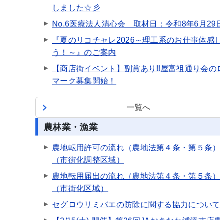
しました☆彡
No.6医療法人清心会 取材日：令和8年6月29
『夏のリコチャレ2026～理工系のお仕事体感
う！～』のご案内
【商店街イベント】副賞あり!!屋富祖通り会の
マーク募集開始！
一覧へ
農林業・漁業
農地転用許可の流れ（農地法第４条・第５条
（市街化調整区域）
農地転用届出の流れ（農地法第４条・第５条
（市街化区域）
セグロウリミバエの防除に関する協力につい