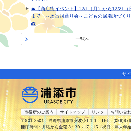
🎄【商店街イベント】12/1（月）から12/21（
まで！～屋富祖通り会～こどもの居場所づく
🎁
一覧へ
サ
市役所のご案内
サイトマップ
リンク
お問い合
〒901-2501
沖縄県浦添市安波茶1-1-1
TEL：(098)87
開庁時間：月曜から金曜 8：30～17：15（祝日・年末年