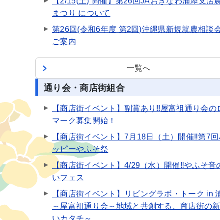
【2/15(土) 開催】第26回JAおきなわ浦添支店
まつり について
第26回(令和6年度 第2回)沖縄県新規就農相談
ご案内
一覧へ
通り会・商店街組合
【商店街イベント】副賞あり!!屋富祖通り会の
マーク募集開始！
【商店街イベント】7月18日（土）開催‼第7回
ッピーやふそ祭
【商店街イベント】4/29（水）開催‼やふそ音
いフェス
【商店街イベント】リビングラボ・トーク in 
～屋富祖通り会～地域と共創する、商店街の
いカタチ～