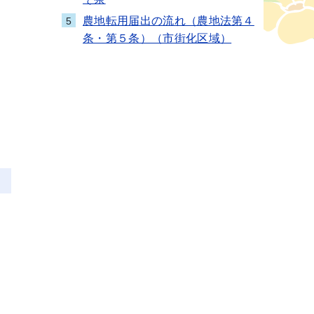
農地転用届出の流れ（農地法第４
5
条・第５条）（市街化区域）