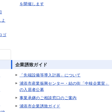
を開催します
日
しよ
ロゴ
企業誘致ガイド
）
「先端設備等導入計画」について
浦添市産業振興センター・結の街「中核企業室」
）
の入居者公募
事業承継のご相談窓口のご案内
て
浦添市企業誘致ガイド