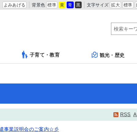
よみあげる
背景色
標準
黄
青
黒
文字サイズ
拡大
標準
子育て・教育
観光・歴史
RSS
A
遣事業説明会のご案内☆彡