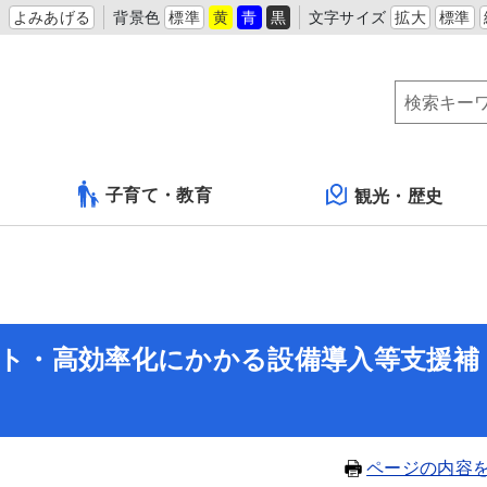
よみあげる
背景色
標準
黄
青
黒
文字サイズ
拡大
標準
子育て・教育
観光・歴史
スト・高効率化にかかる設備導入等支援補
ページの内容