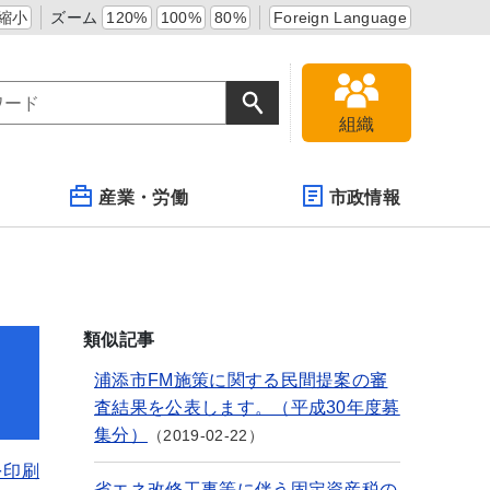
縮小
ズーム
120%
100%
80%
Foreign Language
組織
産業・労働
市政情報
類似記事
浦添市FM施策に関する民間提案の審
査結果を公表します。（平成30年度募
集分）
2019-02-22
を印刷
省エネ改修工事等に伴う固定資産税の