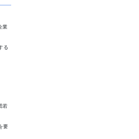
企業
する
団若
を要