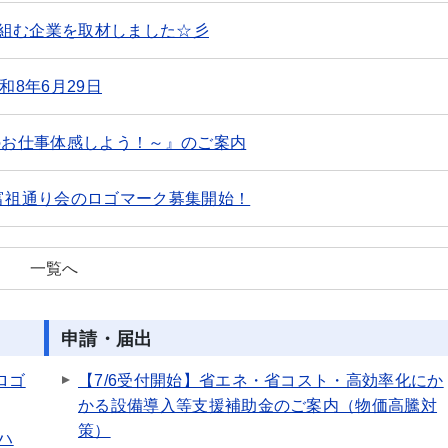
組む企業を取材しました☆彡
和8年6月29日
のお仕事体感しよう！～』のご案内
屋富祖通り会のロゴマーク募集開始！
一覧へ
申請・届出
ロゴ
【7/6受付開始】省エネ・省コスト・高効率化にか
かる設備導入等支援補助金のご案内（物価高騰対
策）
ハ