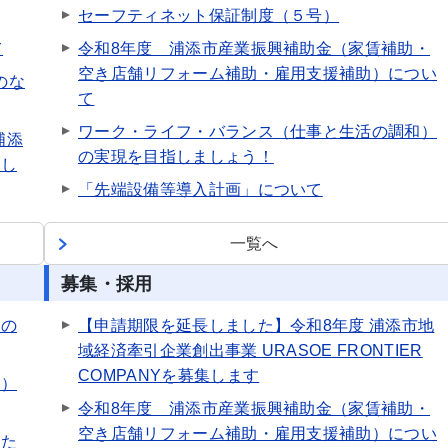
セーフティネット保証制度（５号）
て
令和8年度 浦添市産業振興補助金（家賃補助・
空き店舗リフォーム補助・雇用支援補助）につい
のな
て
ワーク・ライフ・バランス（仕事と生活の調和）
浦添
の実現を目指しましょう！
新し
「先端設備等導入計画」について
一覧へ
募集・採用
会の
【申請期限を延長しました】令和8年度 浦添市地
域経済牽引企業創出事業 URASOE FRONTIER
COMPANYを募集します
和）
令和8年度 浦添市産業振興補助金（家賃補助・
空き店舗リフォーム補助・雇用支援補助）につい
した