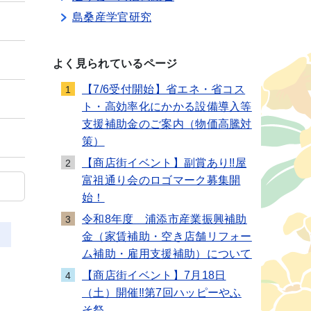
島桑産学官研究
よく見られているページ
【7/6受付開始】省エネ・省コス
1
ト・高効率化にかかる設備導入等
支援補助金のご案内（物価高騰対
策）
【商店街イベント】副賞あり!!屋
2
富祖通り会のロゴマーク募集開
始！
令和8年度 浦添市産業振興補助
3
金（家賃補助・空き店舗リフォー
ム補助・雇用支援補助）について
【商店街イベント】7月18日
4
（土）開催‼第7回ハッピーやふ
そ祭