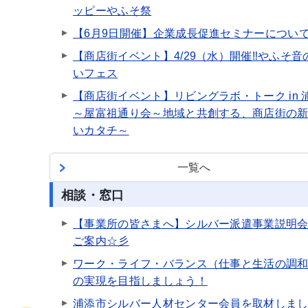
ッピーやふそ祭
【6月9日開催】企業成長促進セミナーについ
【商店街イベント】4/29（水）開催‼やふそ音
いフェス
【商店街イベント】リビングラボ・トーク in 
～屋富祖通り会～地域と共創する、商店街の
いカタチ～
一覧へ
相談・窓口
【事業所の皆さまへ】シルバー派遣事業説明
ご案内☆彡
ワーク・ライフ・バランス（仕事と生活の調
の実現を目指しましょう！
浦添市シルバー人材センター会員を取材しま