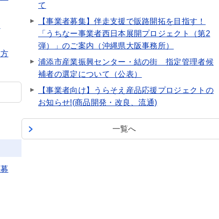
て
【事業者募集】伴走支援で販路開拓を目指す！
よ
「うちなー事業者西日本展開プロジェクト（第2
弾）」のご案内（沖縄県大阪事務所）
た方
浦添市産業振興センター・結の街 指定管理者候
補者の選定について（公表）
【事業者向け】うらそえ産品応援プロジェクトの
お知らせ!(商品開発・改良、流通)
一覧へ
を募