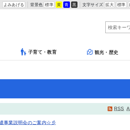
よみあげる
背景色
標準
黄
青
黒
文字サイズ
拡大
標準
子育て・教育
観光・歴史
RSS
A
遣事業説明会のご案内☆彡