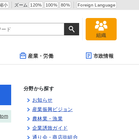
縮小
ズーム
120%
100%
80%
Foreign Language
組織
産業・労働
市政情報
分野から探す
お知らせ
産業振興ビジョン
tom
農林業・漁業
企業誘致ガイド
通り会・商店街組合