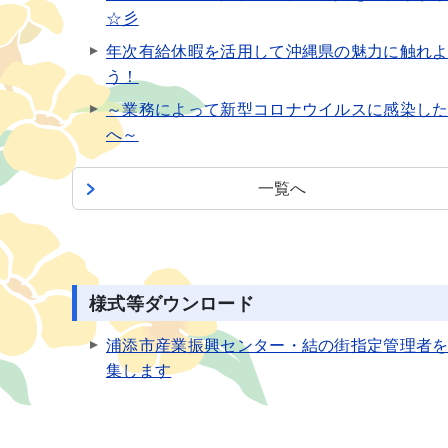
☆彡
年次有給休暇を活用して沖縄県の魅力に触れ
う！
～業務によって新型コロナウイルスに感染し
へ～
一覧へ
様式等ダウンロード
浦添市産業振興センター・結の街指定管理者
集します