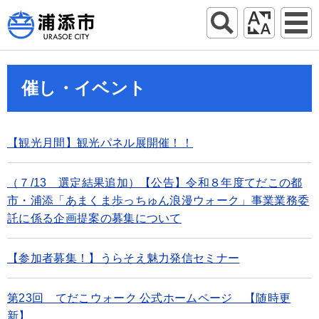
催し・イベント
【観光月間】観光パネル展開催！！
（７/13 選定結果追加）【公告】令和８年度てだこの都
市・浦添「あまくま歩っちゅん浪漫ウォーク」事業業務委
託に係る企画提案の募集について
【参加者募集！】うらそえ魅力発信セミナー
第23回 てだこウォーク 公式ホームページ 【随時更
新】