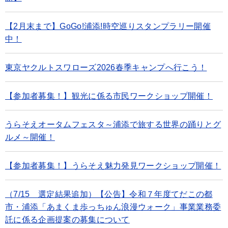
【2月末まで】GoGo!浦添!時空巡りスタンプラリー開催
中！
東京ヤクルトスワローズ2026春季キャンプへ行こう！
【参加者募集！】観光に係る市民ワークショップ開催！
うらそえオータムフェスタ～浦添で旅する世界の踊りとグ
ルメ～開催！
【参加者募集！】うらそえ魅力発見ワークショップ開催！
（7/15 選定結果追加）【公告】令和７年度てだこの都
市・浦添「あまくま歩っちゅん浪漫ウォーク」事業業務委
託に係る企画提案の募集について