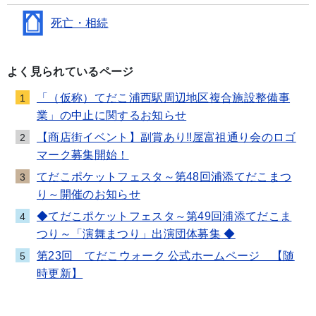
死亡・相続
よく見られているページ
「（仮称）てだこ浦西駅周辺地区複合施設整備事
1
業」の中止に関するお知らせ
【商店街イベント】副賞あり!!屋富祖通り会のロゴ
2
マーク募集開始！
てだこポケットフェスタ～第48回浦添てだこまつ
3
り～開催のお知らせ
◆てだこポケットフェスタ～第49回浦添てだこま
4
つり～「演舞まつり」出演団体募集 ◆
第23回 てだこウォーク 公式ホームページ 【随
5
時更新】