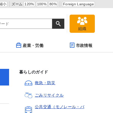
縮小
ズーム
120%
100%
80%
Foreign Language
組織
産業・労働
市政情報
暮らしのガイド
救急・防災
ごみ
リサイクル
公共交通
（モノレール・バ