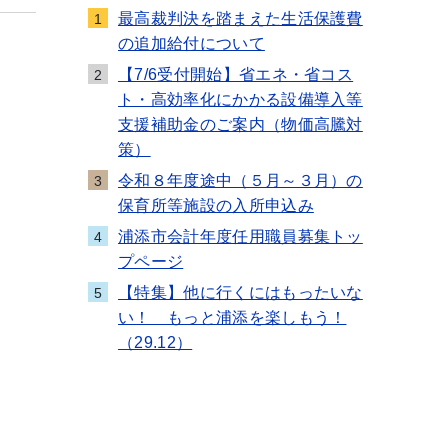
最高裁判決を踏まえた生活保護費
1
の追加給付について
【7/6受付開始】省エネ・省コス
2
ト・高効率化にかかる設備導入等
支援補助金のご案内（物価高騰対
策）
令和８年度途中（５月～３月）の
3
保育所等施設の入所申込み
浦添市会計年度任用職員募集トッ
4
プページ
【特集】他に行くにはもったいな
5
い！ もっと浦添を楽しもう！
（29.12）