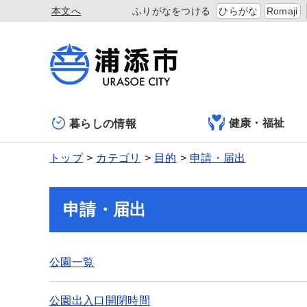
本文へ
ふりがなをつける
ひらがな
Romaji
健康・福祉
暮らしの情報
トップ
カテゴリ
目的
申請・届出
申請・届出
公園一覧
公園出入口開閉時間