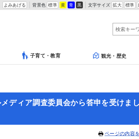
よみあげる
背景色
標準
黄
青
黒
文字サイズ
拡大
標準
子育て・教育
観光・歴史
ャルメディア調査委員会から答申を受けま
ページの内容