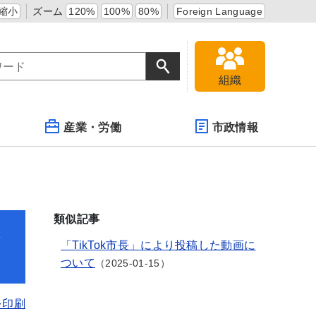
縮小
ズーム
120%
100%
80%
Foreign Language
組織
産業・労働
市政情報
類似記事
し
「TikTok市長」により投稿した動画に
ついて
2025-01-15
を印刷