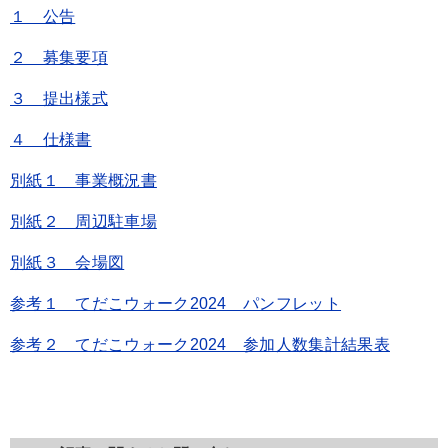
１ 公告
２ 募集要項
３ 提出様式
４ 仕様書
別紙１ 事業概況書
別紙２ 周辺駐車場
別紙３ 会場図
参考１ てだこウォーク2024 パンフレット
参考２ てだこウォーク2024 参加人数集計結果表